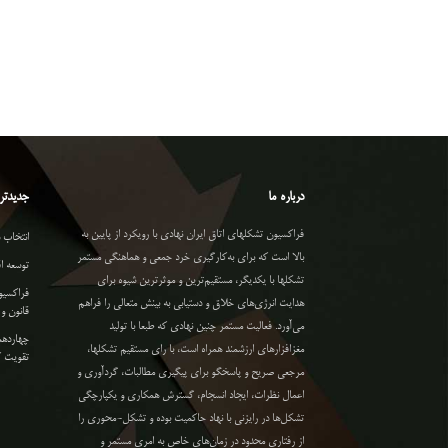
درباره ما
جدیدتری
فراکسیون تشکلهای اتاق ایران نهادی با رویکرد از پایین به
انتخاب 
بالا است که برای به‌کارگیری خرد جمعی و هماهنگی مستمر
توسعه ا
تشکلها با یکدیگر، مستقیم‌ترین و موثرترین شیوه برای
فراکسیو
هدایت انرژی‌های خلاق و دستیابی به بینش متعالی را فراهم
قانون 
می‌آورد. فعالیت مستمر چنین نهادی که طبعا با تولید
چهاردهم
مغزافزارهای ارزشمند همراه است، با رای مستقیم تشکلها،
تقویت ک
مرجعی صریح و پاسخگو برای پیگیری مطالبات، گردآوری و
اعمال نظرات، ایجاد انسجام، گسترش همکاری و یکپارچگی
تشکل‌ها در رایزنی با نهاد حاکمیت بوده و تشکل-محوری را
از رفتاری محدود در زمان‌های خاص به امری مستمر و