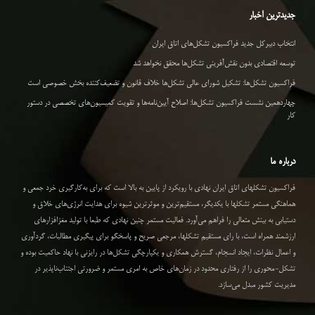
جدیدترین اخبار
انتخاب دبیرکل جدید فراکسیون تشکل‌های اتاق ایران
توسعه اقتصادی بدون نقش‌آفرینی تشکل‌ها محقق نخواهد شد
فراکسیون تشکل‌ها: تشکیل شورای عالی تشکل‌ها خلاف قانون و تضعیف‌کننده بخش خصوصی است
چهاردهمین نشست فراکسیون تشکل‌ها: اصلاح آیین‌نامه‌ها و تقویت کمیسیون‌های تخصصی در دستور
کار
درباره ما
فراکسیون تشکلهای اتاق ایران نهادی با رویکرد از پایین به بالا است که برای به‌کارگیری خرد جمعی و
هماهنگی مستمر تشکلها با یکدیگر، مستقیم‌ترین و موثرترین شیوه برای هدایت انرژی‌های خلاق و
دستیابی به بینش متعالی را فراهم می‌آورد. فعالیت مستمر چنین نهادی که طبعا با تولید مغزافزارهای
ارزشمند همراه است، با رای مستقیم تشکلها، مرجعی صریح و پاسخگو برای پیگیری مطالبات، گردآوری
و اعمال نظرات، ایجاد انسجام، گسترش همکاری و یکپارچگی تشکل‌ها در رایزنی با نهاد حاکمیت بوده و
تشکل-محوری را از رفتاری محدود در زمان‌های خاص به امری مستمر و ضرورتی اجتناب‌ناپذیر در
مدیریت کشور مبدل می‌سازد.