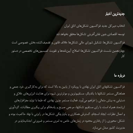
جدیدترین اخبار
انتخاب دبیرکل جدید فراکسیون تشکل‌های اتاق ایران
توسعه اقتصادی بدون نقش‌آفرینی تشکل‌ها محقق نخواهد شد
فراکسیون تشکل‌ها: تشکیل شورای عالی تشکل‌ها خلاف قانون و تضعیف‌کننده بخش خصوصی است
چهاردهمین نشست فراکسیون تشکل‌ها: اصلاح آیین‌نامه‌ها و تقویت کمیسیون‌های تخصصی در دستور
کار
درباره ما
فراکسیون تشکلهای اتاق ایران نهادی با رویکرد از پایین به بالا است که برای به‌کارگیری خرد جمعی و
هماهنگی مستمر تشکلها با یکدیگر، مستقیم‌ترین و موثرترین شیوه برای هدایت انرژی‌های خلاق و
دستیابی به بینش متعالی را فراهم می‌آورد. فعالیت مستمر چنین نهادی که طبعا با تولید مغزافزارهای
ارزشمند همراه است، با رای مستقیم تشکلها، مرجعی صریح و پاسخگو برای پیگیری مطالبات، گردآوری
و اعمال نظرات، ایجاد انسجام، گسترش همکاری و یکپارچگی تشکل‌ها در رایزنی با نهاد حاکمیت بوده و
تشکل-محوری را از رفتاری محدود در زمان‌های خاص به امری مستمر و ضرورتی اجتناب‌ناپذیر در
مدیریت کشور مبدل می‌سازد.