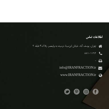
اطلاعات تماس
تهران، یوسف آباد، خیابان ابن‌سینا، نرسیده به ولیعصر، پلاک۴ طبقه ۲
۸۸۱۰۱۱۹۲
-
info@IRANFRACTION.ir
www.IRANFRACTION.ir