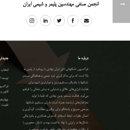
انجمن صنفی مهندسین پلیمر و شیمی ایران
درباره ما
جدیدتری
فراکسیون تشکلهای اتاق ایران نهادی با رویکرد از پایین به
انتخاب 
بالا است که برای به‌کارگیری خرد جمعی و هماهنگی مستمر
توسعه ا
تشکلها با یکدیگر، مستقیم‌ترین و موثرترین شیوه برای
فراکسیو
هدایت انرژی‌های خلاق و دستیابی به بینش متعالی را فراهم
قانون 
می‌آورد. فعالیت مستمر چنین نهادی که طبعا با تولید
چهاردهم
مغزافزارهای ارزشمند همراه است، با رای مستقیم تشکلها،
تقویت ک
مرجعی صریح و پاسخگو برای پیگیری مطالبات، گردآوری و
اعمال نظرات، ایجاد انسجام، گسترش همکاری و یکپارچگی
تشکل‌ها در رایزنی با نهاد حاکمیت بوده و تشکل-محوری را
از رفتاری محدود در زمان‌های خاص به امری مستمر و