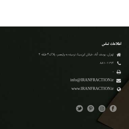
اطلاعات تماس
تهران، یوسف آباد، خیابان ابن‌سینا، نرسیده به ولیعصر، پلاک۴ طبقه ۲
۸۸۱۰۱۱۹۲
-
info@IRANFRACTION.ir
www.IRANFRACTION.ir