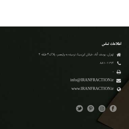
اطلاعات تماس
تهران، یوسف آباد، خیابان ابن‌سینا، نرسیده به ولیعصر، پلاک۴ طبقه ۲
۸۸۱۰۱۱۹۲
-
info@IRANFRACTION.ir
www.IRANFRACTION.ir