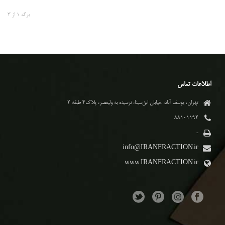
برگه
1
از
3
اطلاعات تماس
تهران، یوسف آباد، خیابان ابن‌سینا، نرسیده به ولیعصر، پلاک۴ طبقه ۲
۸۸۱۰۱۱۹۲
-
info@IRANFRACTION.ir
www.IRANFRACTION.ir